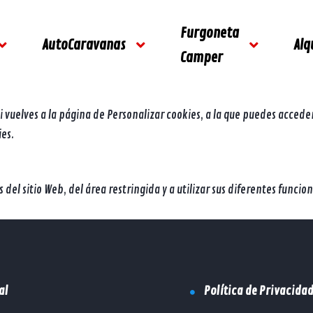
 su correcto funcionamiento. Al hacer clic en el botón Aceptar, acep
Furgoneta
AutoCaravanas
Alq
Camper
vuelves a la página de Personalizar cookies, a la que puedes acceder
ies
.
 del sitio Web, del área restringida y a utilizar sus diferentes func
al
Política de Privacida