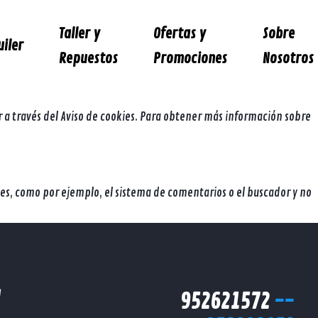
ta el uso de estas tecnologías y el procesamiento de sus datos para
Taller y
Ofertas y
Sobre
uiler
Repuestos
Promociones
Nosotros
 a través del Aviso de cookies. Para obtener más información sobre
iones, como por ejemplo, el sistema de comentarios o el buscador y no
d
952621572
--