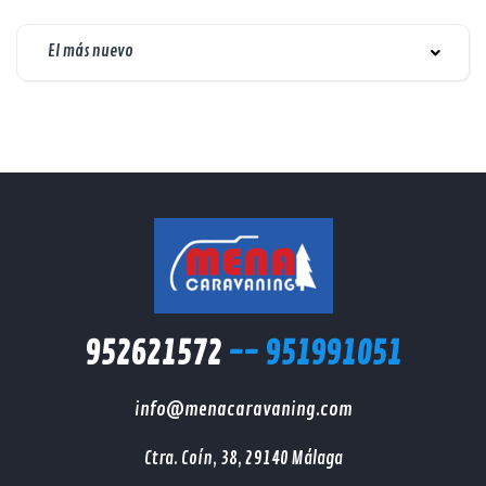
El más nuevo
952621572
-- 951991051
info@menacaravaning.com
Ctra. Coín, 38, 29140 Málaga