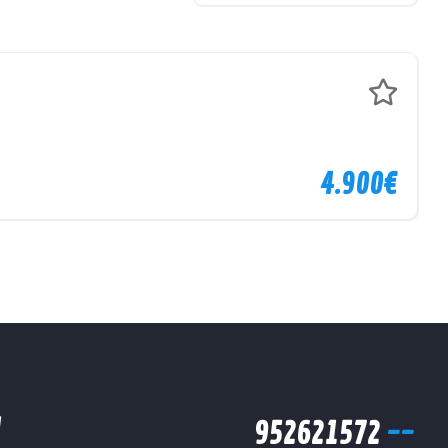
4.900€
d
952621572
--