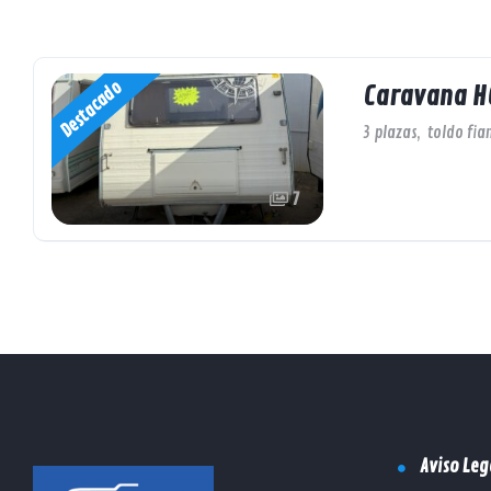
Destacado
Caravana H
3 plazas
,
toldo fi
7
Aviso Leg