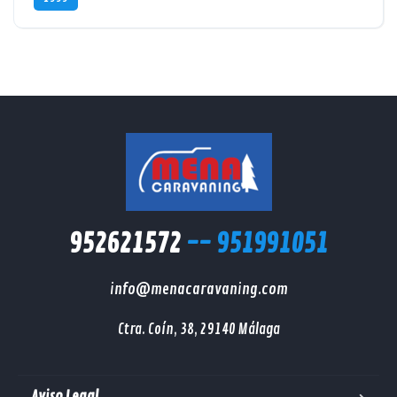
952621572
-- 951991051
info@menacaravaning.com
Ctra. Coín, 38, 29140 Málaga
Aviso Legal