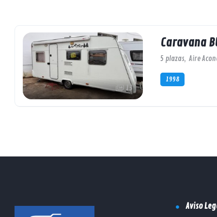
Caravana B
5 plazas
,
Aire Aco
1998
13
Aviso Leg