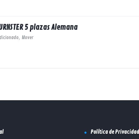
URNSTER 5 plazas Alemana
ndicionado
,
Mover
al
Política de Privacida