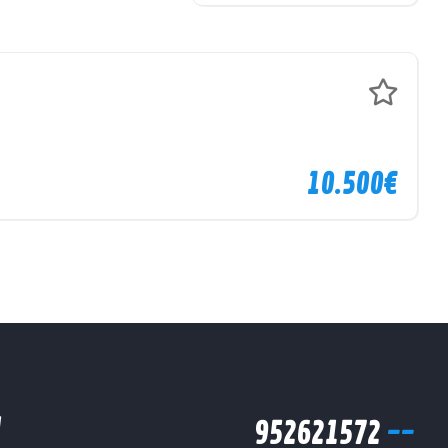
10.500€
d
952621572
--